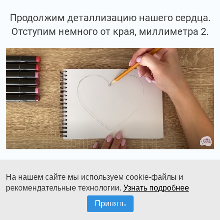
Продолжим деталлизацию нашего сердца.
Отступим немного от края, миллиметра 2.
На нашем сайте мы используем cookie-файлы и
И создадим вот такую каёмочку. Это у нас
рекомендательные технологии.
Узнать подробнее
будет в будущем наша толщинка у сердечка.
Принять