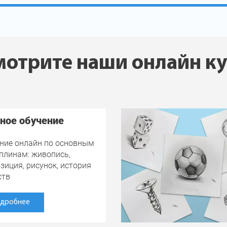
отрите наши онлайн к
ное обучение
ние онлайн по основным
плинам: живопись,
зиция, рисунок, история
ств
дробнее