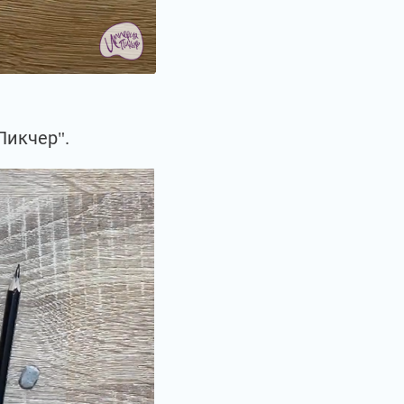
Пикчер".