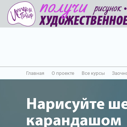
Главная
О проекте
Все курсы
Заочн
Нарисуйте ш
карандашом