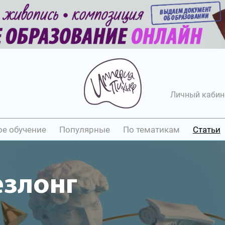
Личный кабин
ое обучение
Популярные
По тематикам
Статьи
езлонг