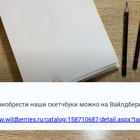
риобрести наши скетчбуки можно на Вайлдбер
w.wildberries.ru/catalog/158710687/detail.aspx?t