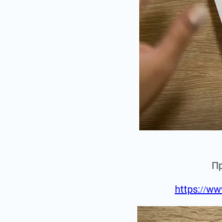
П
https://ww