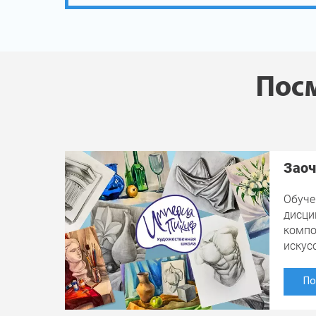
Посм
Заоч
Обуче
дисци
компо
искус
По