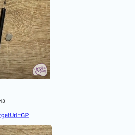
из
argetUrl=GP