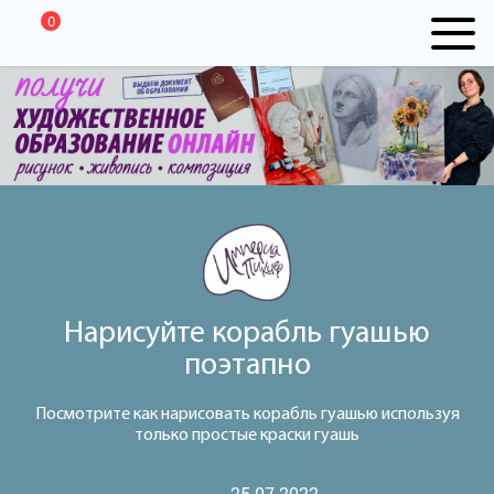
0
Нарисуйте корабль гуашью
поэтапно
Посмотрите как нарисовать корабль гуашью используя
только простые краски гуашь