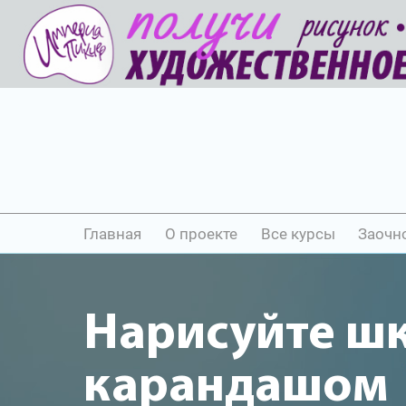
Главная
О проекте
Все курсы
Заочн
Нарисуйте ш
карандашом