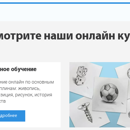
отрите наши онлайн к
ное обучение
ние онлайн по основным
плинам: живопись,
зиция, рисунок, история
ств
дробнее