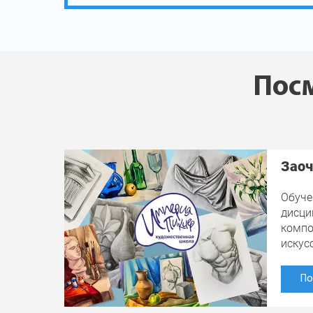
Посм
Заоч
Обуче
дисци
компо
искус
По