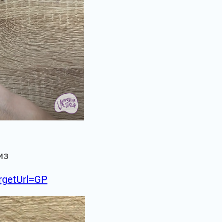
из
argetUrl=GP