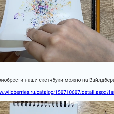
риобрести наши скетчбуки можно на Вайлдбер
w.wildberries.ru/catalog/158710687/detail.aspx?t