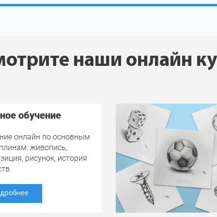
отрите наши онлайн к
ное обучение
ние онлайн по основным
плинам: живопись,
зиция, рисунок, история
ств
дробнее