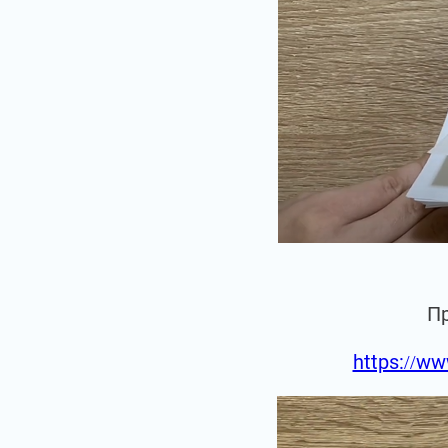
П
https://ww