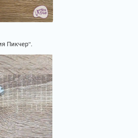
я Пикчер".