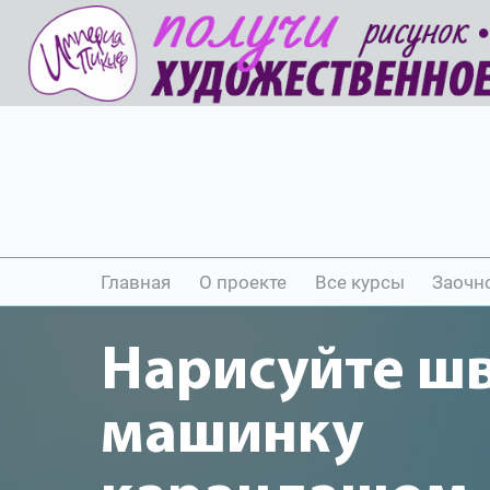
Главная
О проекте
Все курсы
Заочн
Нарисуйте ш
машинку