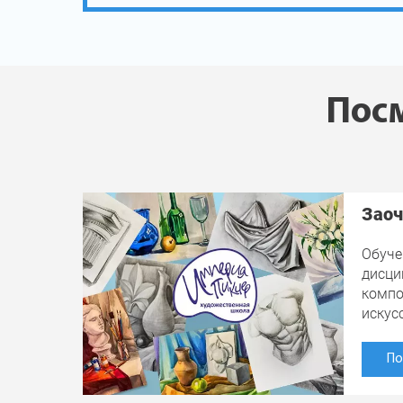
Посм
Заоч
Обуче
дисци
компо
искус
По