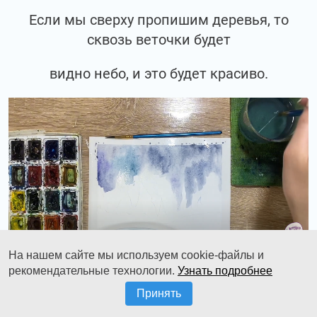
Если мы сверху пропишим деревья, то
сквозь веточки будет
видно небо, и это будет красиво.
На нашем сайте мы используем cookie-файлы и
рекомендательные технологии.
Узнать подробнее
Передний план мы покрываем сугроб
Принять
голубым оттенком, разведённым с водой.