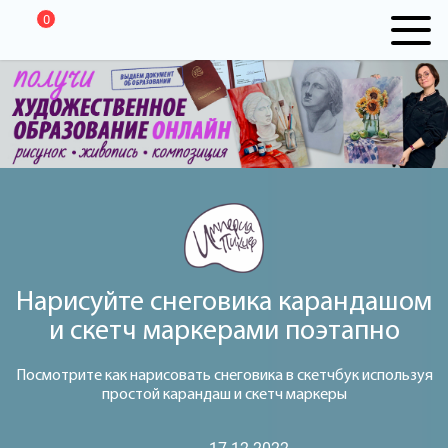
0
Нарисуйте снеговика карандашом
и скетч маркерами поэтапно
Посмотрите как нарисовать снеговика в скетчбук используя
простой карандаш и скетч маркеры