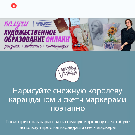
0
Нарисуйте снежную королеву
карандашом и скетч маркерами
поэтапно
Посмотрите как нарисовать снежную королеву в скетчбуке
используя простой карандаш и скетч маркеры