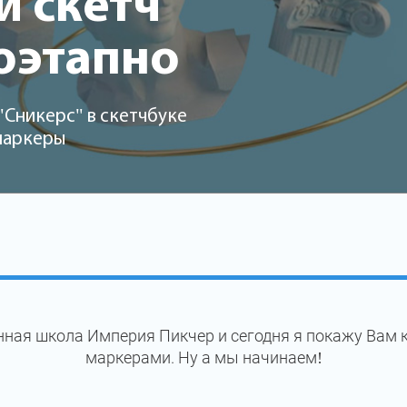
 скетч
оэтапно
"Сникерс" в скетчбуке
 маркеры
ная школа Империя Пикчер и сегодня я покажу Вам 
маркерами. Ну а мы начинаем!