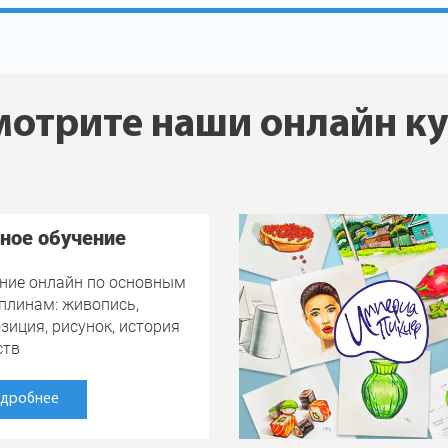
отрите наши онлайн к
ное обучение
ние онлайн по основным
плинам: живопись,
зиция, рисунок, история
ств
дробнее