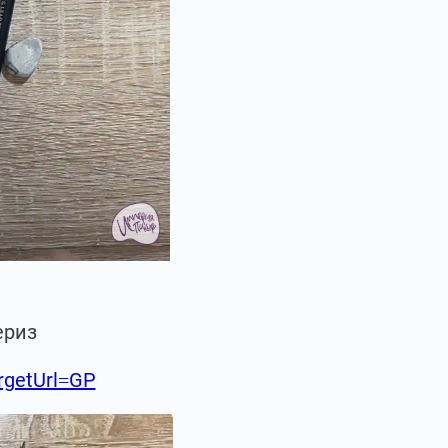
ериз
argetUrl=GP