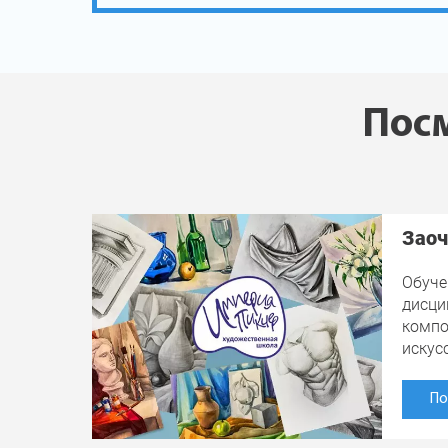
Посм
Заоч
Обуче
дисци
компо
искус
По