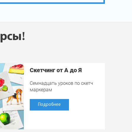
урсы!
Скетчинг от А до Я
Семнадцать уроков по скетч
маркерам
Подробнее