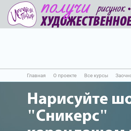
Главная
О проекте
Все курсы
Заочн
Нарисуйте ш
"Сникерс"