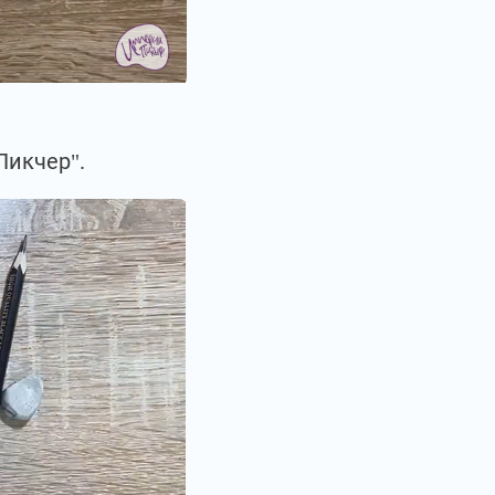
Пикчер".