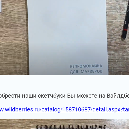
обрести наши скетчбуки Вы можете на Вайлдб
w.wildberries.ru/catalog/158710687/detail.aspx?t