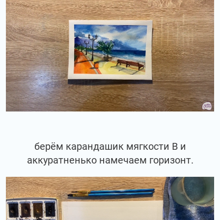
берём карандашик мягкости В и
аккуратненько намечаем горизонт.