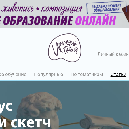
Личный кабин
ое обучение
Популярные
По тематикам
Статьи
ус
 скетч