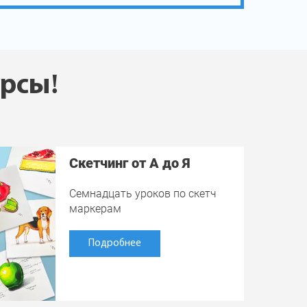
урсы!
Скетчинг от А до Я
Семнадцать уроков по скетч
маркерам
Подробнее