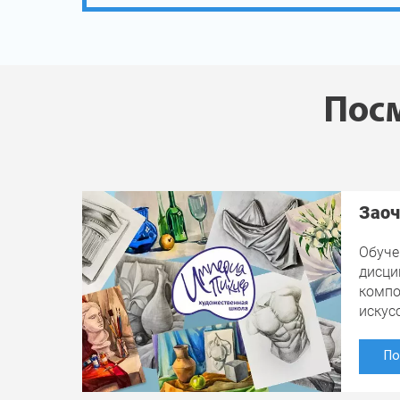
Посм
Заоч
Обуче
дисци
компо
искус
По