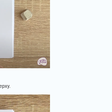
ерху.