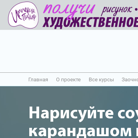
Главная
О проекте
Все курсы
Заочн
Нарисуйте со
карандашом и