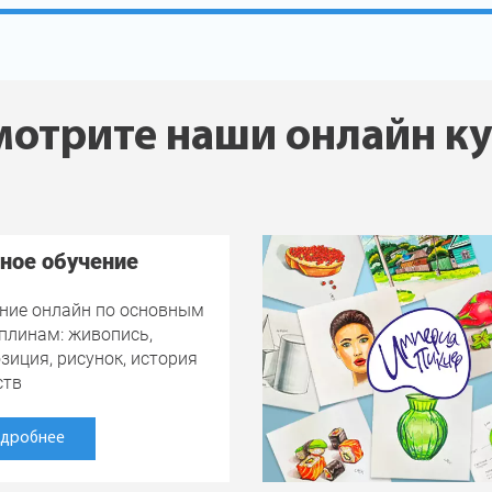
отрите наши онлайн к
ное обучение
ние онлайн по основным
плинам: живопись,
зиция, рисунок, история
ств
дробнее