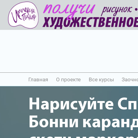
Главная
О проекте
Все курсы
Заочн
Нарисуйте С
Бонни каран