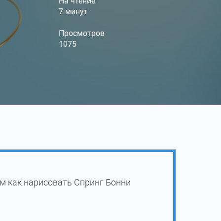
На чтение
7 минут
Просмотров
1075
м как нарисовать Спринг Бонни