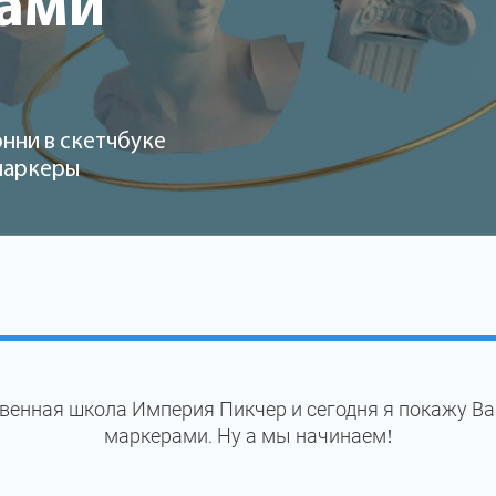
рами
нни в скетчбуке
 маркеры
венная школа Империя Пикчер и сегодня я покажу Ва
маркерами. Ну а мы начинаем!