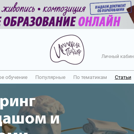
Личный кабин
ое обучение
Популярные
По тематикам
Статьи
принг
дашом и