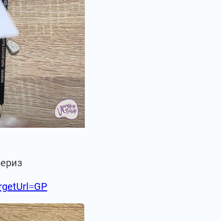
бериз
argetUrl=GP