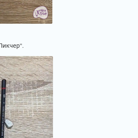
Пикчер".