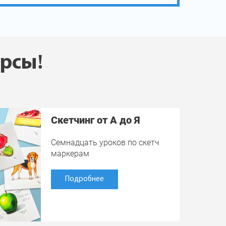
урсы!
Скетчинг от А до Я
Семнадцать уроков по скетч
маркерам
Подробнее