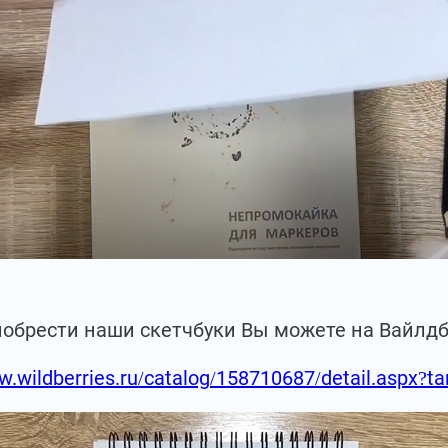
иобрести наши скетчбуки Вы можете на Вайлд
w.wildberries.ru/catalog/158710687/detail.aspx?t