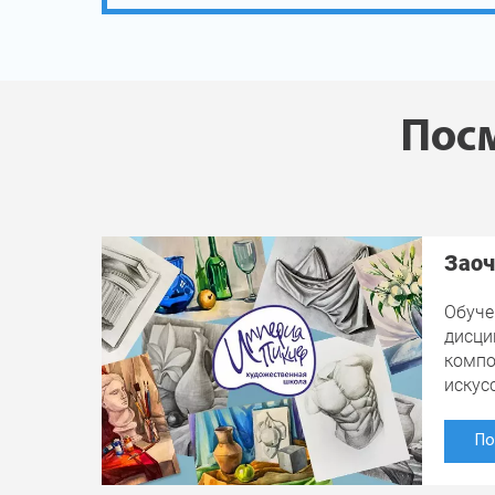
Посм
Заоч
Обуче
дисци
компо
искус
По