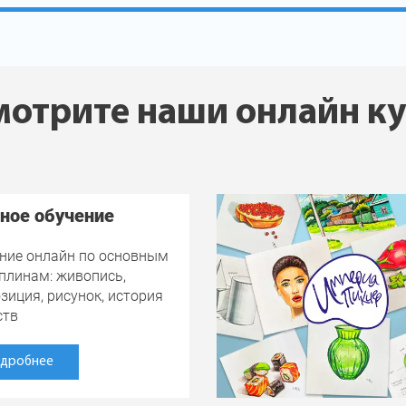
отрите наши онлайн к
ное обучение
ние онлайн по основным
плинам: живопись,
зиция, рисунок, история
ств
дробнее