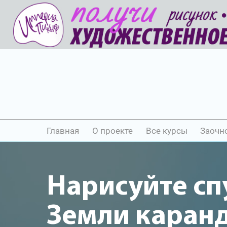
Главная
О проекте
Все курсы
Заочн
Нарисуйте сп
Земли каран