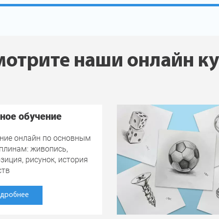
отрите наши онлайн к
ное обучение
ние онлайн по основным
плинам: живопись,
зиция, рисунок, история
ств
дробнее