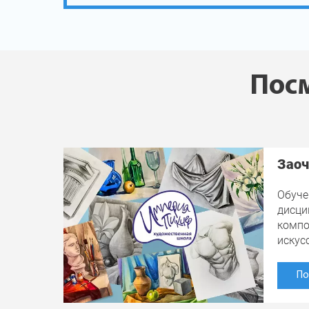
Посм
Заоч
Обуче
дисци
компо
искус
По