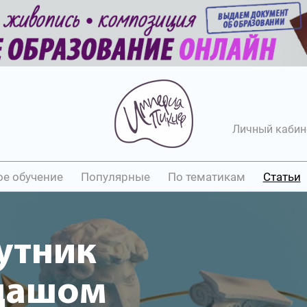
Личный кабин
ое обучение
Популярные
По тематикам
Статьи
утник
дашом