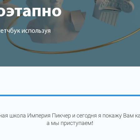
оэтапно
кетчбук используя
ая школа Империя Пикчер и сегодня я покажу Вам к
а мы приступаем!