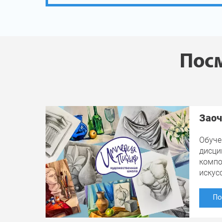
Посм
Заоч
Обуче
дисци
компо
искус
По