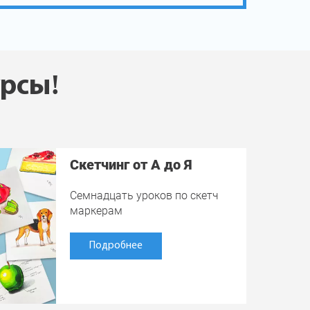
урсы!
Скетчинг от А до Я
Семнадцать уроков по скетч
маркерам
Подробнее