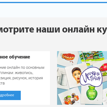
отрите наши онлайн к
ное обучение
ние онлайн по основным
плинам: живопись,
зиция, рисунок, история
ств
дробнее