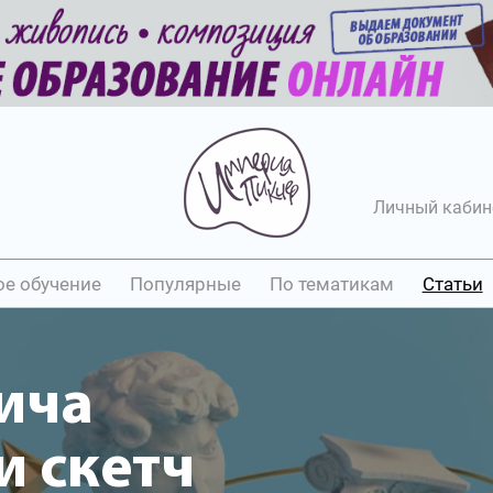
Личный кабин
ое обучение
Популярные
По тематикам
Статьи
ича
 скетч