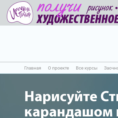
Главная
О проекте
Все курсы
Заочн
Нарисуйте Ст
карандашом и