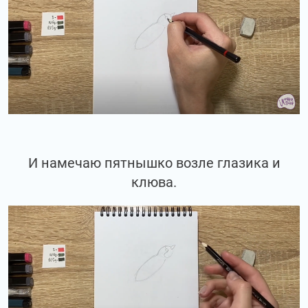
И намечаю пятнышко возле глазика и
клюва.