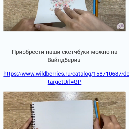
Приобрести наши скетчбуки можно на
Вайлдбериз
https://www.wildberries.ru/catalog/158710687/de
targetUrl=GP