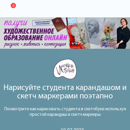
0
Нарисуйте студента карандашом и
скетч маркерами поэтапно
Посмотрите как нарисовать студента в скетчбуке используя
простой карандаш и скетч маркеры