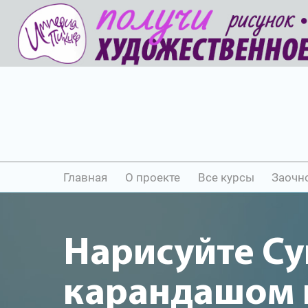
Главная
О проекте
Все курсы
Заочн
Нарисуйте С
карандашом и