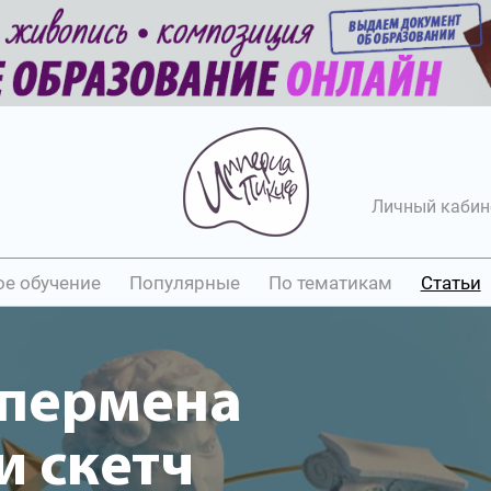
Личный кабин
ое обучение
Популярные
По тематикам
Статьи
упермена
 скетч