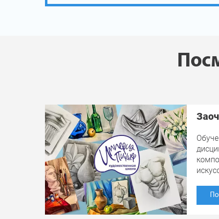
Посм
Заоч
Обуче
дисци
компо
искус
По