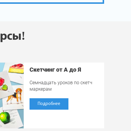
урсы!
Скетчинг от А до Я
Семнадцать уроков по скетч
маркерам
Подробнее