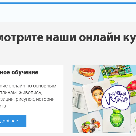
отрите наши онлайн к
ное обучение
ние онлайн по основным
плинам: живопись,
зиция, рисунок, история
ств
дробнее