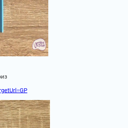
риз
argetUrl=GP