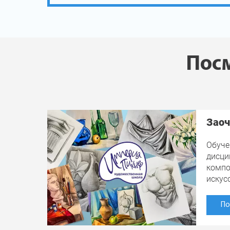
Посм
Заоч
Обуче
дисци
компо
искус
По