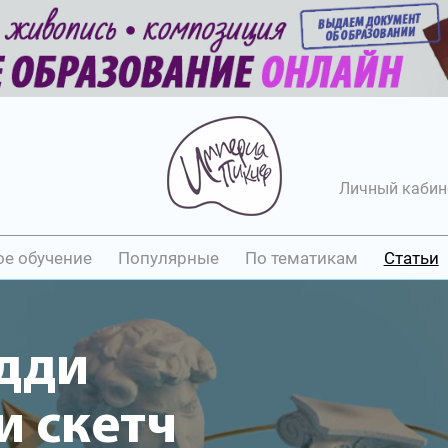
Личный кабин
ое обучение
Популярные
По тематикам
Статьи
дди
 скетч