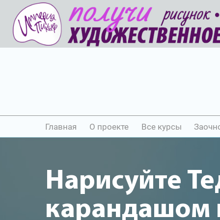
Главная
О проекте
Все курсы
Заочн
Нарисуйте Те
карандашом и