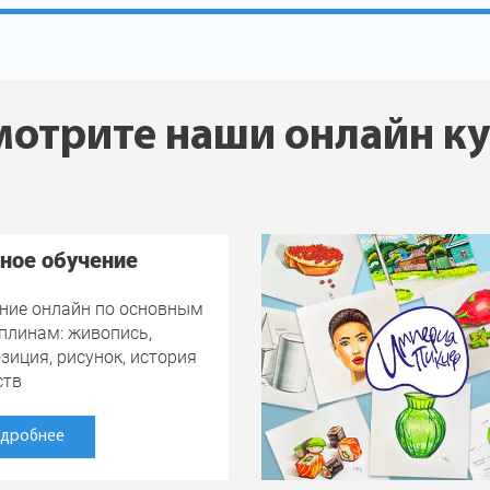
отрите наши онлайн к
ное обучение
ние онлайн по основным
плинам: живопись,
зиция, рисунок, история
ств
дробнее