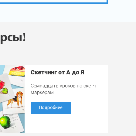
урсы!
Скетчинг от А до Я
Семнадцать уроков по скетч
маркерам
Подробнее