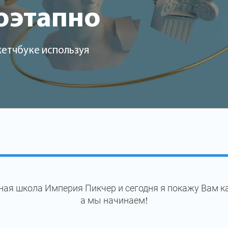
оэтапно
кетчбуке используя
ая школа Империя Пикчер и сегодня я покажу Вам к
а мы начинаем!