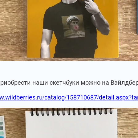
приобрести наши скетчбуки можно на Вайлдбе
w.wildberries.ru/catalog/158710687/detail.aspx?t