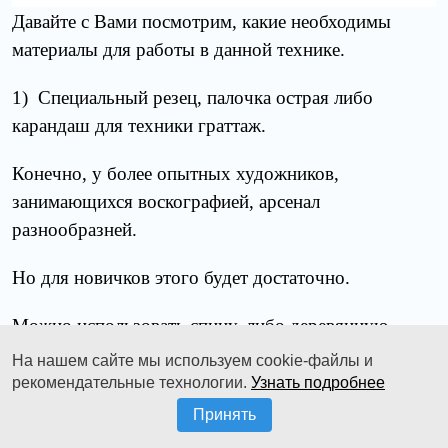
Давайте с Вами посмотрим, какие необходимы
материалы для работы в данной технике.
1) Специальный резец, палочка острая либо
карандаш для техники граттаж.
Конечно, у более опытных художников,
занимающихся воскографией, арсенал
разнообразней.
Но для новичков этого будет достаточно.
Можно использовать спицу, либо деревянную
палочку для маникюра, даже пустой стержень от
На нашем сайте мы используем cookie-файлы и
ручки подойдёт.
рекомендательные технологии.
Узнать подробнее
Принять
Главное, чтобы Вы могли им соскрести красочку