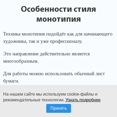
Особенности стиля
монотипия
Техника монотипия подойдёт как для начинающего
художника, так и уже профессионалу.
Это направление действительно является
многообразным.
Для работы можно использовать обычный лист
бумаги.
А если взять не гладкий лист, а с фактурной
На нашем сайте мы используем cookie-файлы и
рекомендательные технологии.
Узнать подробнее
поверхностью, допустим ватман, то работа
получится еще интереснее.
Принять