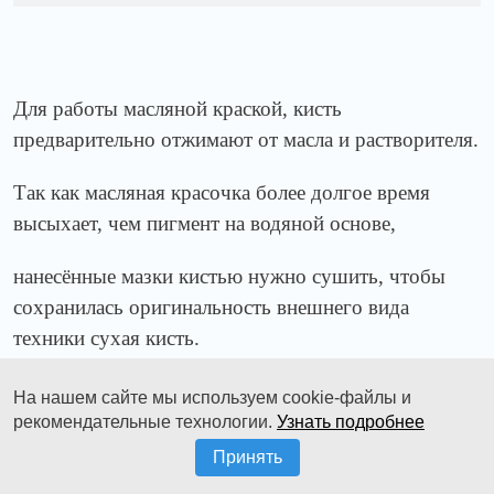
Для работы масляной краской, кисть
предварительно отжимают от масла и растворителя.
Так как масляная красочка более долгое время
высыхает, чем пигмент на водяной основе,
нанесённые мазки кистью нужно сушить, чтобы
сохранилась оригинальность внешнего вида
техники сухая кисть.
Технику сухой кисти маслом можно разделить на
На нашем сайте мы используем cookie-файлы и
классическую работу маслом на холсте и работа
рекомендательные технологии.
Узнать подробнее
Принять
на негрунтовом материале, таких как бумага или