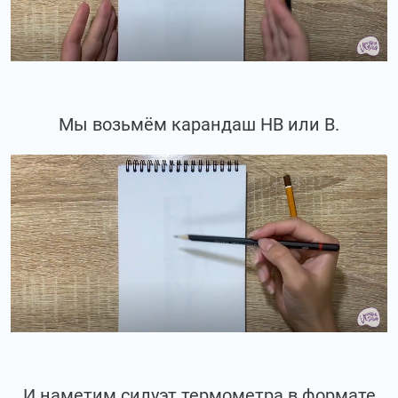
Мы возьмём карандаш НВ или В.
И наметим силуэт термометра в формате