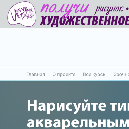
Главная
О проекте
Все курсы
Заочн
Нарисуйте ти
акварельны