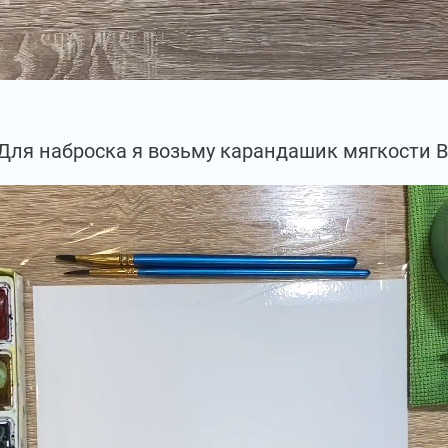
Для наброска я возьму карандашик мягкости В