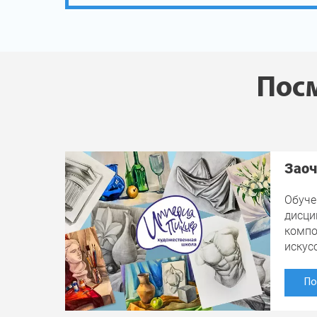
Посм
Заоч
Обуче
дисци
компо
искус
По