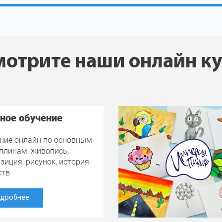
отрите наши онлайн к
ное обучение
ние онлайн по основным
плинам: живопись,
зиция, рисунок, история
ств
дробнее