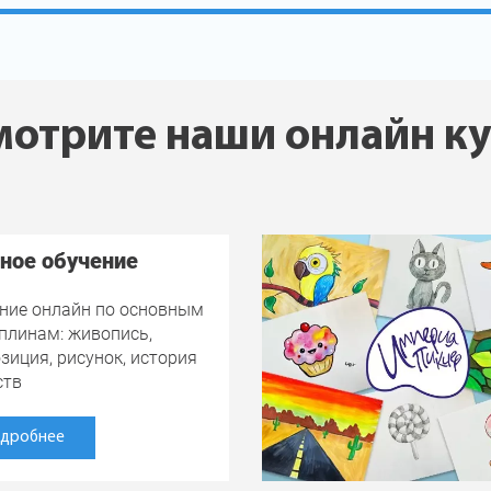
отрите наши онлайн к
ное обучение
ние онлайн по основным
плинам: живопись,
зиция, рисунок, история
ств
дробнее