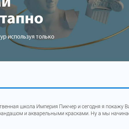
ми
этапно
ур используя только
твенная школа Империя Пикчер и сегодня я покажу В
рандашом и акварельными красками. Ну а мы начина