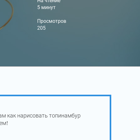
На чтение
5 минут
Просмотров
205
ам как нарисовать топинамбур
ем!