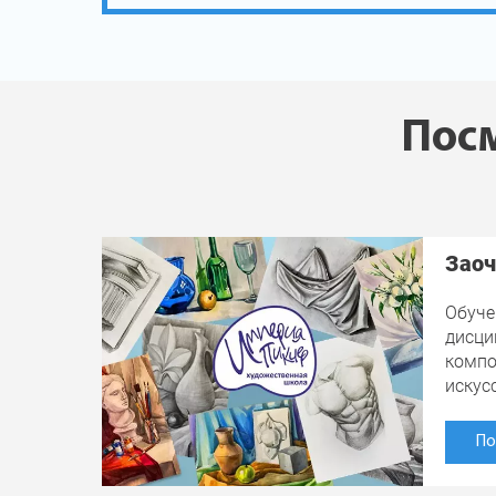
Посм
Заоч
Обуче
дисци
компо
искус
По