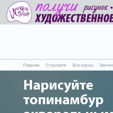
Главная
О проекте
Все курсы
Заочн
Нарисуйте
топинамбур