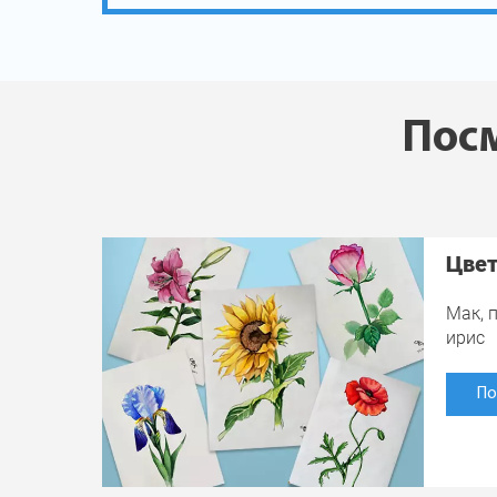
Посм
Цве
Мак, п
ирис
По