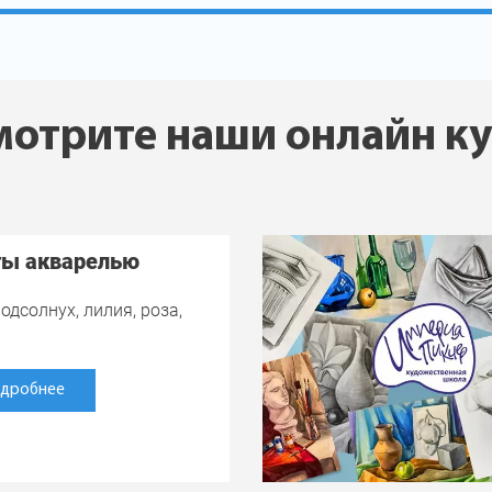
отрите наши онлайн к
ты акварелью
одсолнух, лилия, роза,
дробнее