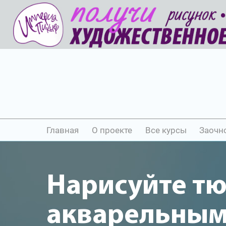
Главная
О проекте
Все курсы
Заочн
Нарисуйте т
акварельны