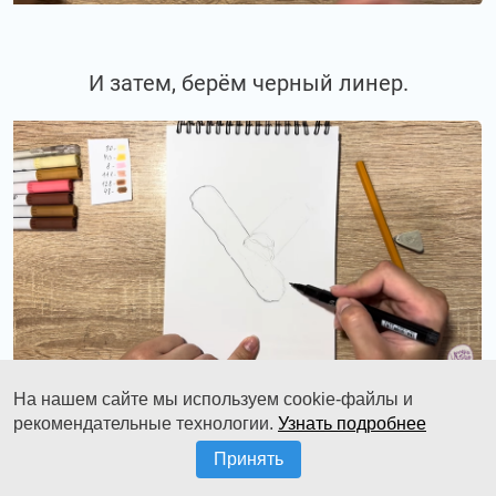
И затем, берём черный линер.
На нашем сайте мы используем cookie-файлы и
рекомендательные технологии.
Узнать подробнее
И начинаем им обводить все по
Принять
карандашному контуру.