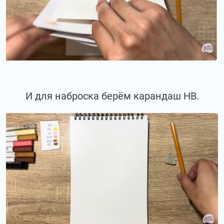
И для наброска берём карандаш НВ.