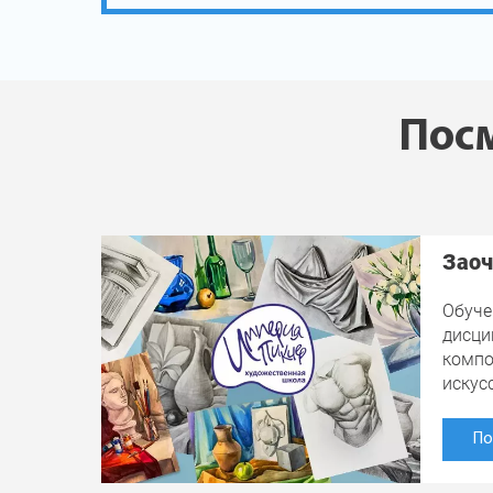
Посм
Заоч
Обуче
дисци
компо
искус
По