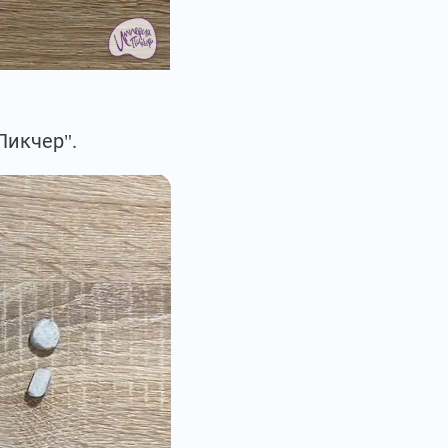
Пикчер".