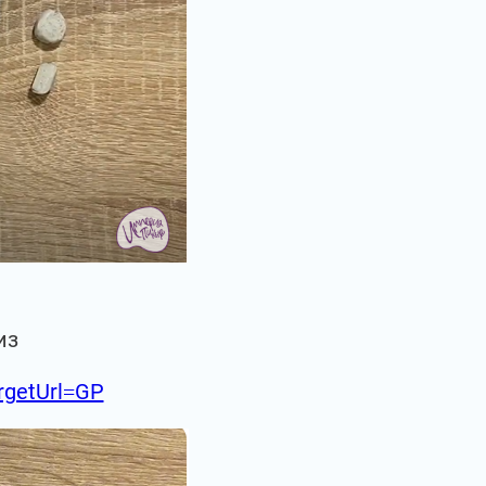
из
argetUrl=GP