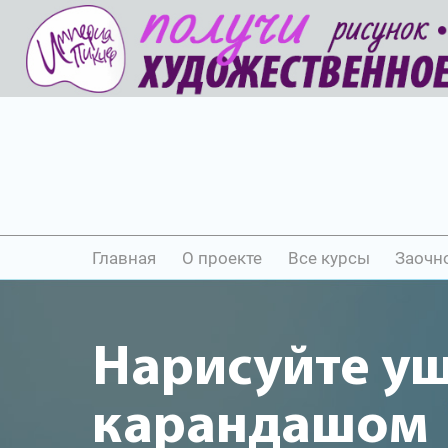
Главная
О проекте
Все курсы
Заочн
Нарисуйте у
карандашом