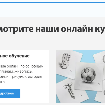
отрите наши онлайн к
ное обучение
ние онлайн по основным
плинам: живопись,
зиция, рисунок, история
ств
дробнее