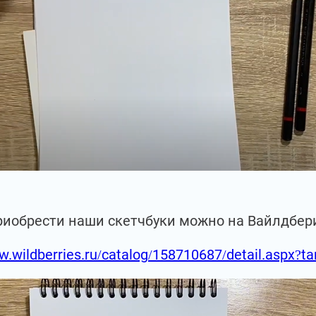
риобрести наши скетчбуки можно на Вайлдбер
w.wildberries.ru/catalog/158710687/detail.aspx?t