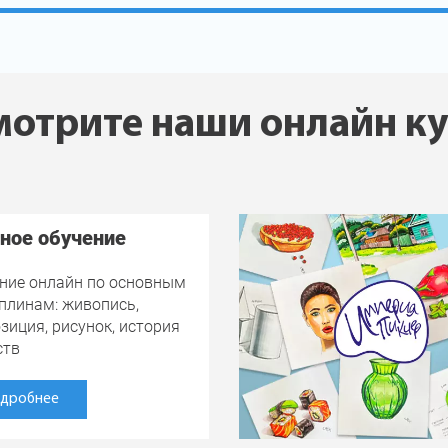
отрите наши онлайн к
ное обучение
ние онлайн по основным
плинам: живопись,
зиция, рисунок, история
ств
дробнее