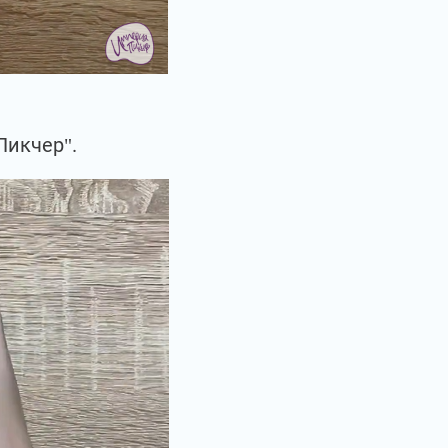
Пикчер".