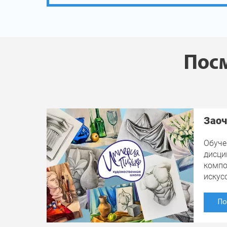
Посм
Заоч
Обуче
дисци
компо
искус
По