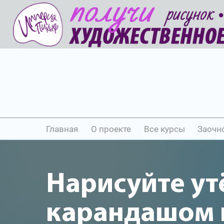
Главная
О проекте
Все курсы
Заочн
Нарисуйте ут
карандашом и