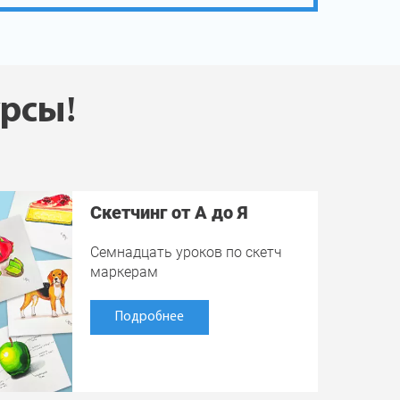
урсы!
Скетчинг от А до Я
Семнадцать уроков по скетч
маркерам
Подробнее