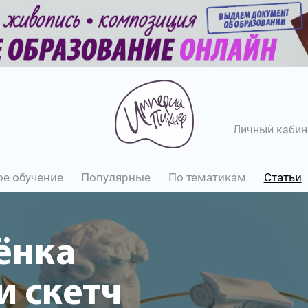
Личный кабин
ое обучение
Популярные
По тематикам
Статьи
ёнка
 скетч