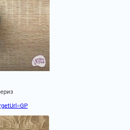
бериз
argetUrl=GP