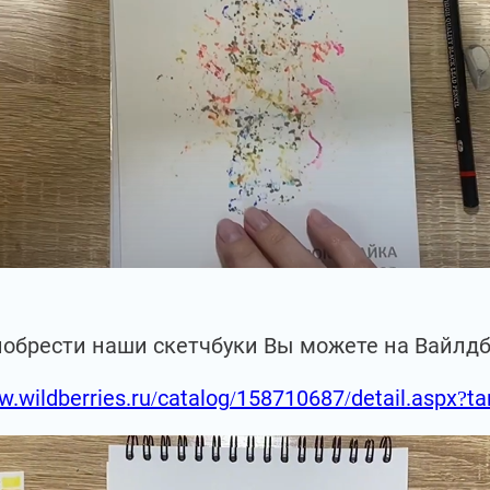
иобрести наши скетчбуки Вы можете на Вайлд
w.wildberries.ru/catalog/158710687/detail.aspx?t