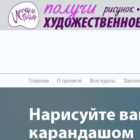
Главная
О проекте
Все курсы
Заочн
Нарисуйте ва
карандашом