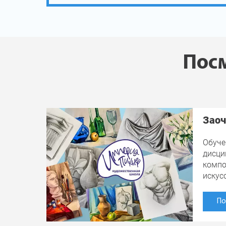
Посм
Заоч
Обуче
дисци
компо
искус
По