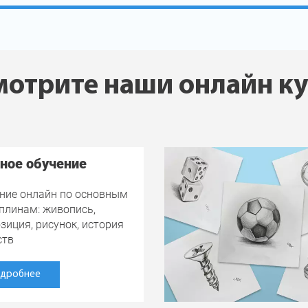
отрите наши онлайн к
ное обучение
ние онлайн по основным
плинам: живопись,
зиция, рисунок, история
ств
дробнее