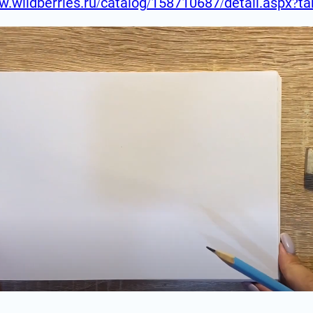
w.wildberries.ru/catalog/158710687/detail.aspx?t