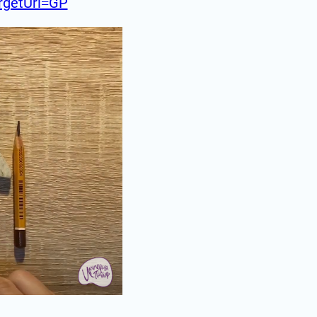
argetUrl=GP