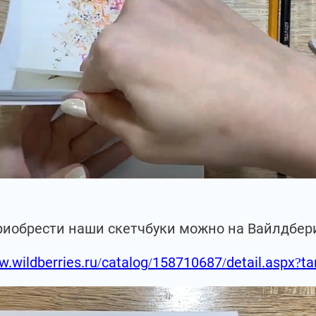
риобрести наши скетчбуки можно на Вайлдбер
w.wildberries.ru/catalog/158710687/detail.aspx?t