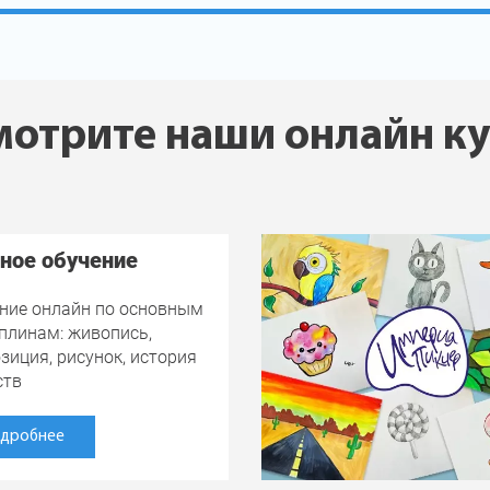
отрите наши онлайн к
ное обучение
ние онлайн по основным
плинам: живопись,
зиция, рисунок, история
ств
дробнее