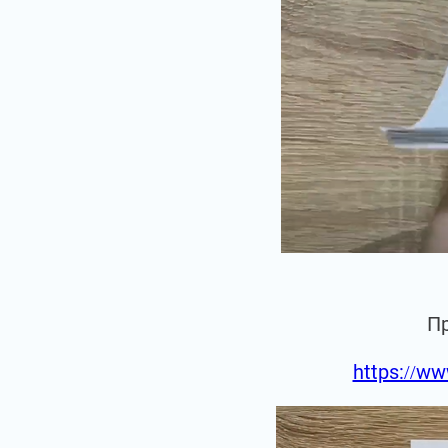
П
https://ww