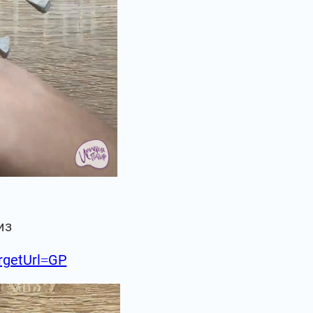
из
argetUrl=GP