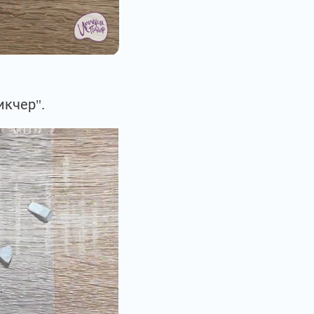
кчер".