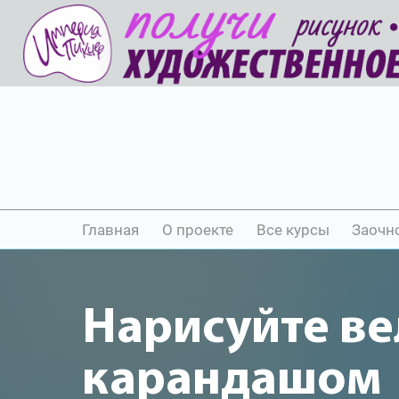
Главная
О проекте
Все курсы
Заочн
Нарисуйте в
карандашом