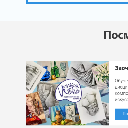
Посм
Заоч
Обуче
дисци
компо
искус
По