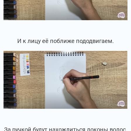
И к лицу её поближе пододвигаем.
За ручкой будут нахождиться локоны волос.