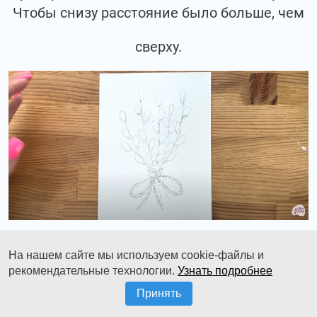
Чтобы снизу расстояние было больше, чем
сверху.
На нашем сайте мы используем cookie-файлы и
Ну и переходим к цвету. Берем охру.
рекомендательные технологии.
Узнать подробнее
Разбавляем ее максимально водой.
Принять