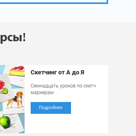
урсы!
Скетчинг от А до Я
Семнадцать уроков по скетч
маркерам
Подробнее