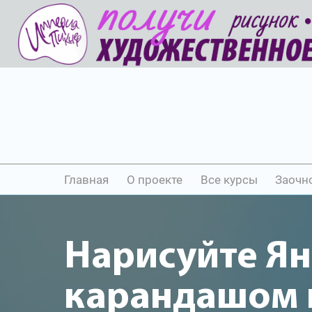
Главная
О проекте
Все курсы
Заочн
Нарисуйте Ян
карандашом и