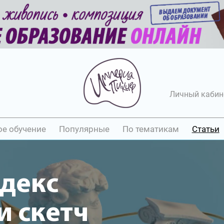
Личный кабин
ое обучение
Популярные
По тематикам
Статьи
декс
 скетч