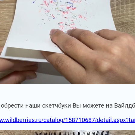
иобрести наши скетчбуки Вы можете на Вайлд
w.wildberries.ru/catalog/158710687/detail.aspx?t