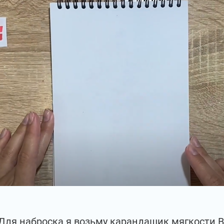
Для наброска я возьму карандашик мягкости В