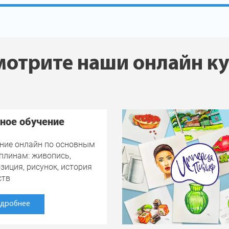
отрите наши онлайн к
ное обучение
ние онлайн по основным
плинам: живопись,
зиция, рисунок, история
ств
дробнее