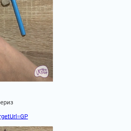
бериз
argetUrl=GP