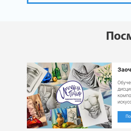
Посм
Заоч
Обуче
дисци
компо
искус
По