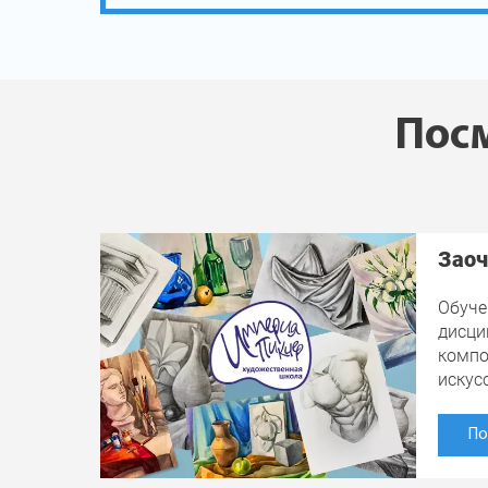
Посм
Заоч
Обуче
дисци
компо
искус
По