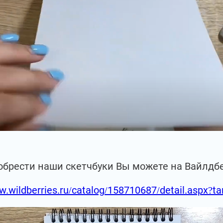
обрести наши скетчбуки Вы можете на Вайлдб
w.wildberries.ru/catalog/158710687/detail.aspx?t