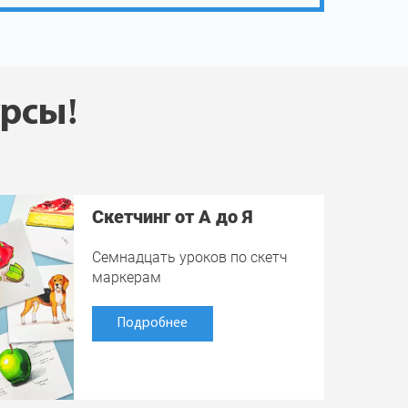
урсы!
Скетчинг от А до Я
Семнадцать уроков по скетч
маркерам
Подробнее