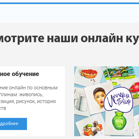
отрите наши онлайн к
ное обучение
ние онлайн по основным
плинам: живопись,
зиция, рисунок, история
ств
дробнее