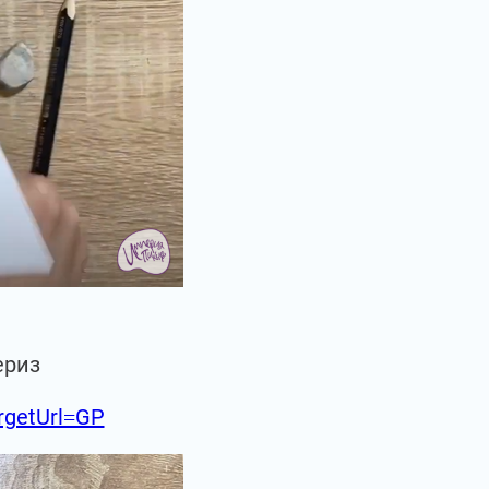
ериз
argetUrl=GP