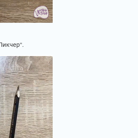
Пикчер".