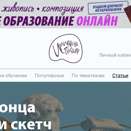
Личный кабин
ое обучение
Популярные
По тематикам
Статьи
понца
 скетч