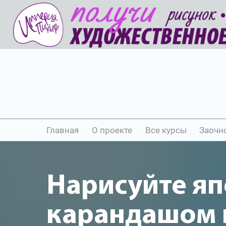
Главная
О проекте
Все курсы
Заочн
Нарисуйте я
карандашом и