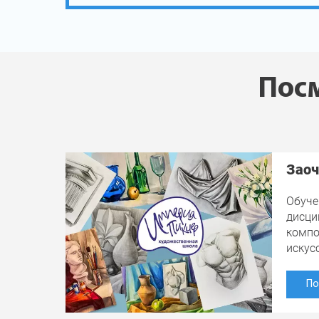
Посм
Заоч
Обуче
дисци
компо
искус
По