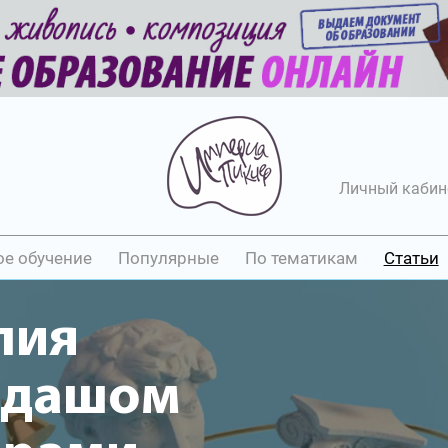
Личный кабин
ое обучение
Популярные
По тематикам
Статьи
лия
ндашом