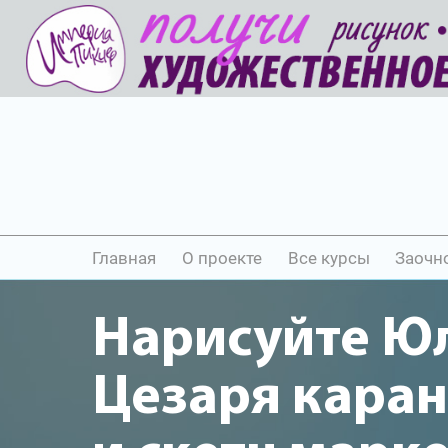
Главная
О проекте
Все курсы
Заочн
Нарисуйте Ю
Цезаря кара