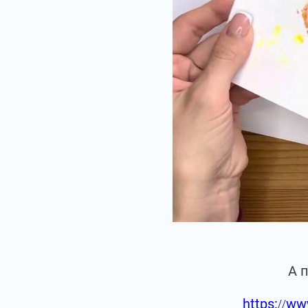
А 
https://ww