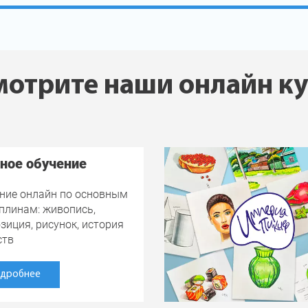
отрите наши онлайн к
ное обучение
ние онлайн по основным
плинам: живопись,
зиция, рисунок, история
ств
дробнее