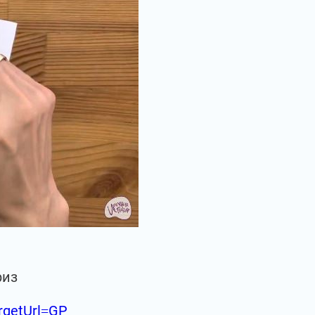
риз
argetUrl=GP