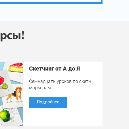
урсы!
Скетчинг от А до Я
Семнадцать уроков по скетч
маркерам
Подробнее