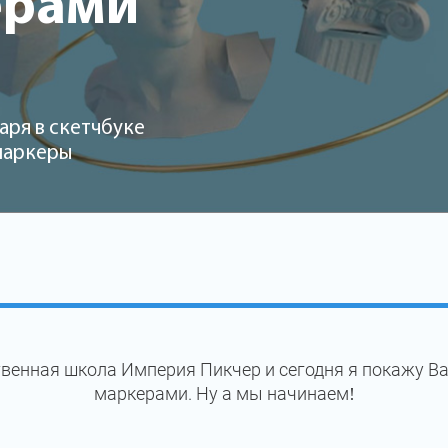
ерами
аря в скетчбуке
 маркеры
венная школа Империя Пикчер и сегодня я покажу В
маркерами. Ну а мы начинаем!