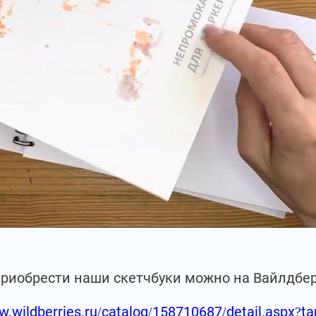
приобрести наши скетчбуки можно на Вайлдбе
w.wildberries.ru/catalog/158710687/detail.aspx?t