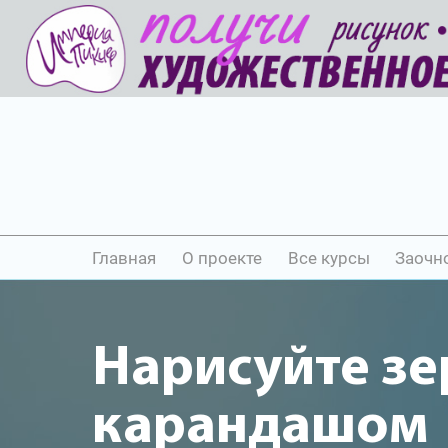
Главная
О проекте
Все курсы
Заочн
Нарисуйте зе
карандашом