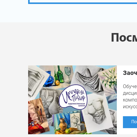
Посм
Заоч
Обуче
дисци
компо
искус
По