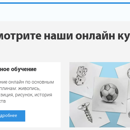
отрите наши онлайн к
ное обучение
ние онлайн по основным
плинам: живопись,
зиция, рисунок, история
ств
дробнее