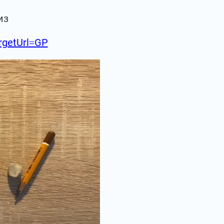
из
argetUrl=GP