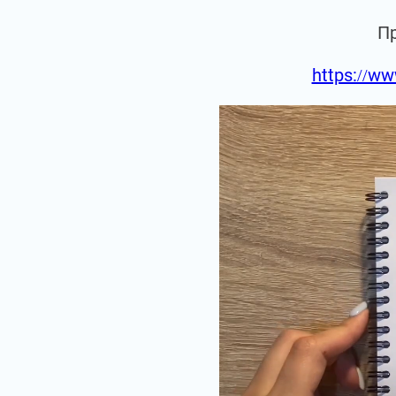
П
https://ww