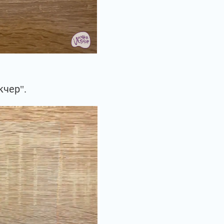
кчер".