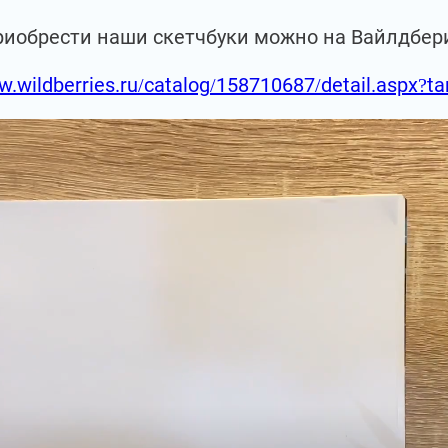
риобрести наши скетчбуки можно на Вайлдбер
w.wildberries.ru/catalog/158710687/detail.aspx?t