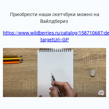
Приобрести наши скетчбуки можно на
Вайлдбериз
https://www.wildberries.ru/catalog/158710687/de
targetUrl=GP