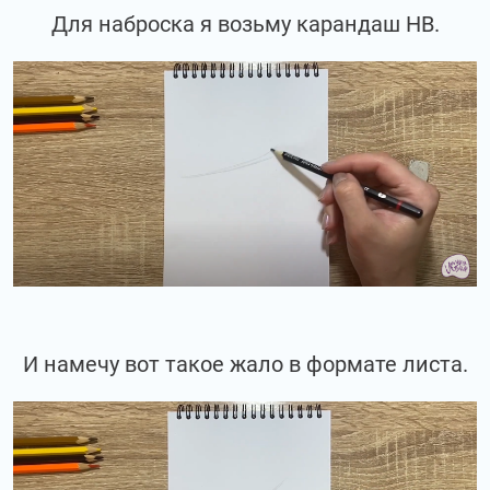
Для наброска я возьму карандаш НВ.
И намечу вот такое жало в формате листа.