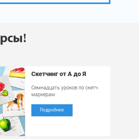
урсы!
Скетчинг от А до Я
Семнадцать уроков по скетч
маркерам
Подробнее