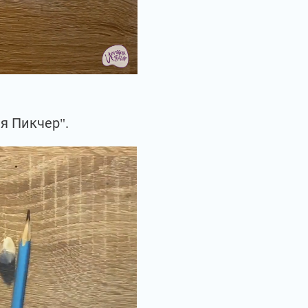
я Пикчер".