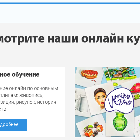
отрите наши онлайн к
ное обучение
ние онлайн по основным
плинам: живопись,
зиция, рисунок, история
ств
дробнее