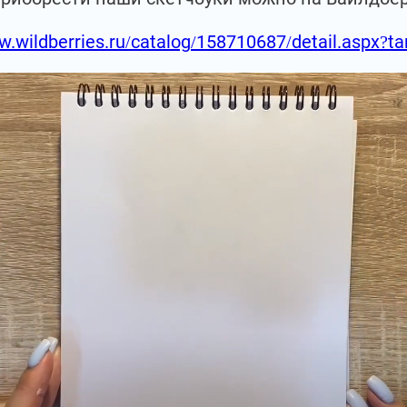
w.wildberries.ru/catalog/158710687/detail.aspx?t