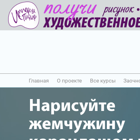
Главная
О проекте
Все курсы
Заочн
Нарисуйте
жемчужину