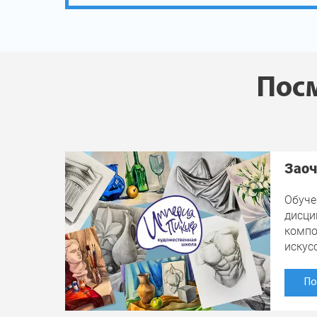
Посм
Заоч
Обуче
дисци
компо
искус
По