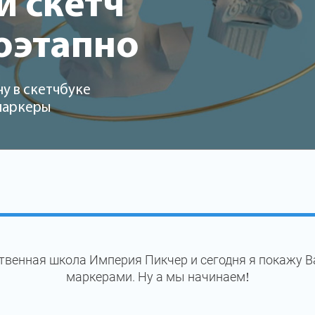
 скетч
оэтапно
у в скетчбуке
 маркеры
твенная школа Империя Пикчер и сегодня я покажу 
маркерами. Ну а мы начинаем!