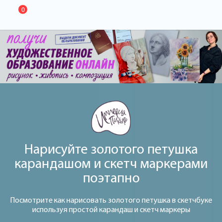
0
Нарисуйте золотого петушка
карандашом и скетч маркерами
поэтапно
Посмотрите как нарисовать золотого петушка в скетчбуке
используя простой карандаш и скетч маркеры