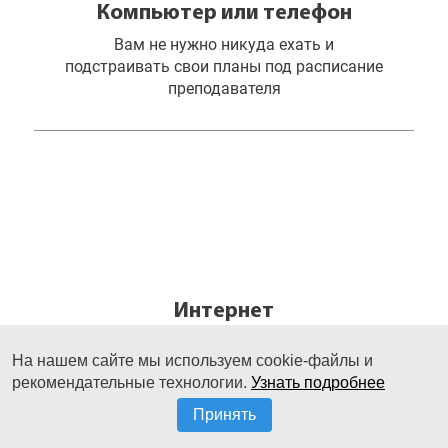
Компьютер или телефон
Вам не нужно никуда ехать и
подстраивать свои планы под расписание
преподавателя
Интернет
Формат онлайн-обучения. Рисуйте когда
На нашем сайте мы используем cookie-файлы и
угодно из любой точки земного шара
рекомендательные технологии.
Узнать подробнее
Принять