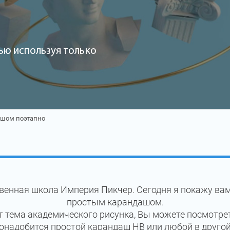
ью используя только
ашом поэтапно
твенная школа Империя Пикчер. Сегодня я покажу вам
простым карандашом.
ет тема академического рисунка, Вы можете посмотр
понадобится простой карандаш HB или любой в другой