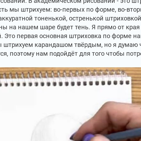
овании. В академическом рисовании - это шт
есть мы штрихуем: во-первых по форме, во-втор
аккуратной тоненькой, остренькой штриховкой
ны на нашем шаре будет тень. Я прямо от кра
. Это первая основная штриховка по форме на
штрихуем карандашом твёрдым, но я думаю чт
тся, поэтому нам подойдёт для того чтобы пот