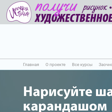
Главная
О проекте
Все курсы
Заочн
Нарисуйте ш
карандашом