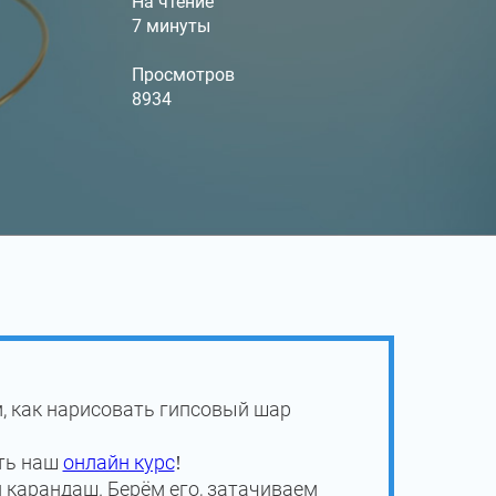
На чтение
7 минуты
Просмотров
8934
, как нарисовать гипсовый шар
еть наш
онлайн курс
!
 карандаш. Берём его, затачиваем