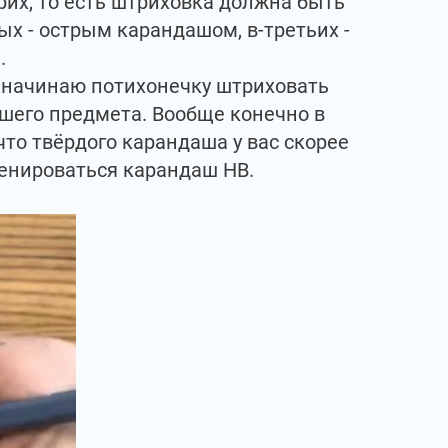
рих, то есть штриховка должна быть
ых - острым карандашом, в-третьих -
.
я начинаю потихонечку штриховать
шего предмета. Вообще конечно в
о твёрдого карандаша у вас скорее
ренироваться карандаш HB.