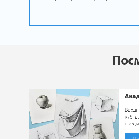
Посм
Акад
Вводн
куб, 
пред