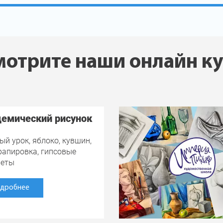
отрите наши онлайн к
емический рисунок
ый урок, яблоко, кувшин,
драпировка, гипсовые
меты
дробнее