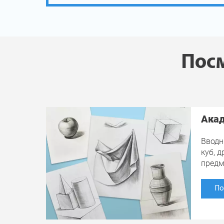
Посм
Акад
Вводн
куб, 
пред
По