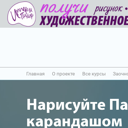
Главная
О проекте
Все курсы
Заочн
Нарисуйте П
карандашом