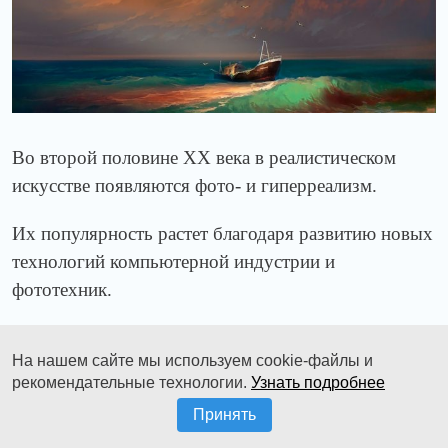
Во второй половине
XX
века в реалистическом
искусстве появляются фото- и гиперреализм.
Их популярность растет благодаря развитию новых
технологий компьютерной индустрии и
фототехник.
Но все же, простой реализм остается
На нашем сайте мы используем cookie-файлы и
востребованным у публики и в наши дни.
рекомендательные технологии.
Узнать подробнее
Критический реализм XIX века
Принять