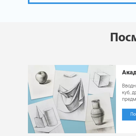
Посм
Акад
Вводн
куб, 
пред
По