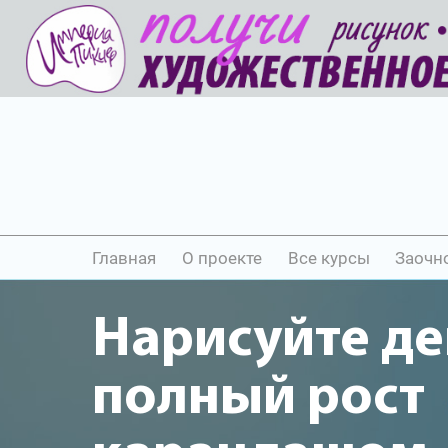
Главная
О проекте
Все курсы
Заочн
Нарисуйте де
полный рост