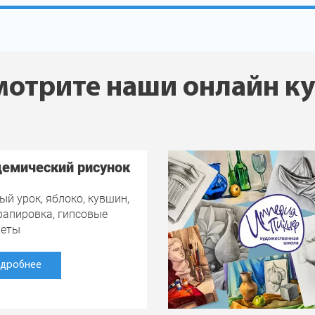
отрите наши онлайн к
емический рисунок
ый урок, яблоко, кувшин,
драпировка, гипсовые
меты
дробнее