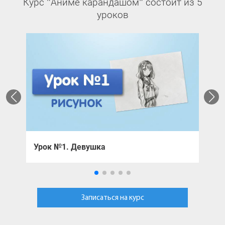
Курс "Аниме карандашом" состоит из 5
уроков
Урок №1. Девушка
У
Записаться на курс