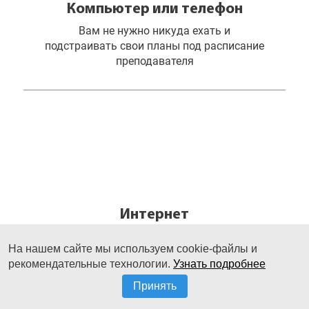
Компьютер или телефон
Вам не нужно никуда ехать и
подстраивать свои планы под расписание
преподавателя
Интернет
Формат онлайн-обучения. Рисуйте когда
На нашем сайте мы используем cookie-файлы и
угодно из любой точки земного шара
рекомендательные технологии.
Узнать подробнее
Принять